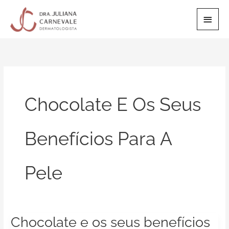
Ir
Men
para
o
Princ
conteúdo
Chocolate E Os Seus
Benefícios Para A
Pele
Chocolate e os seus benefícios
Chocolate