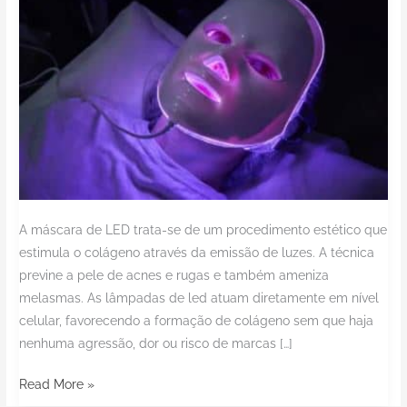
A máscara de LED trata-se de um procedimento estético que
estimula o colágeno através da emissão de luzes. A técnica
previne a pele de acnes e rugas e também ameniza
melasmas. As lâmpadas de led atuam diretamente em nível
celular, favorecendo a formação de colágeno sem que haja
nenhuma agressão, dor ou risco de marcas […]
Read More »