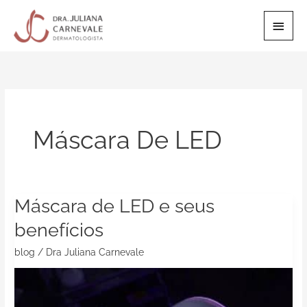
Ir
Men
para
o
Princ
conteúdo
Máscara De LED
Máscara de LED e seus
Máscara
de
benefícios
LED
blog
/
Dra Juliana Carnevale
e
seus
benefícios