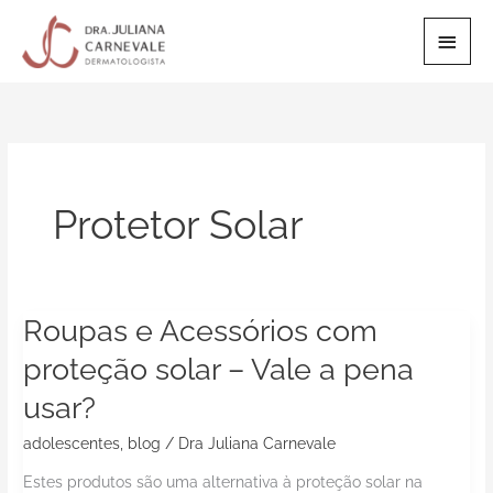
Ir
Men
para
o
Princ
conteúdo
Protetor Solar
Roupas e Acessórios com
Roupas
e
proteção solar – Vale a pena
Acessórios
usar?
com
proteção
adolescentes
,
blog
/
Dra Juliana Carnevale
solar
Estes produtos são uma alternativa à proteção solar na
–