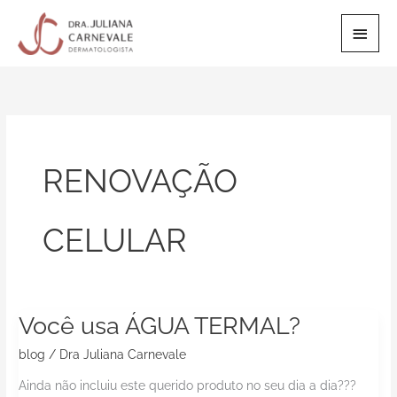
Ir
Men
para
o
Princ
conteúdo
RENOVAÇÃO
CELULAR
Você usa ÁGUA TERMAL?
Você
usa
blog
/
Dra Juliana Carnevale
ÁGUA
Ainda não incluiu este querido produto no seu dia a dia???
TERMAL?