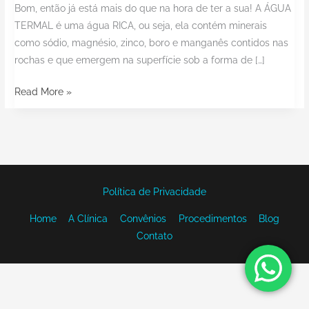
Bom, então já está mais do que na hora de ter a sua! A ÁGUA
TERMAL é uma água RICA, ou seja, ela contém minerais
como sódio, magnésio, zinco, boro e manganês contidos nas
rochas e que emergem na superfície sob a forma de […]
Read More »
Política de Privacidade
Home
A Clínica
Convênios
Procedimentos
Blog
Contato