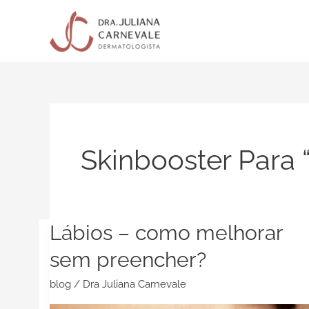
Ir
para
o
conteúdo
Skinbooster Para 
Lábios – como melhorar
Lábios
–
sem preencher?
como
melhorar
blog
/
Dra Juliana Carnevale
sem