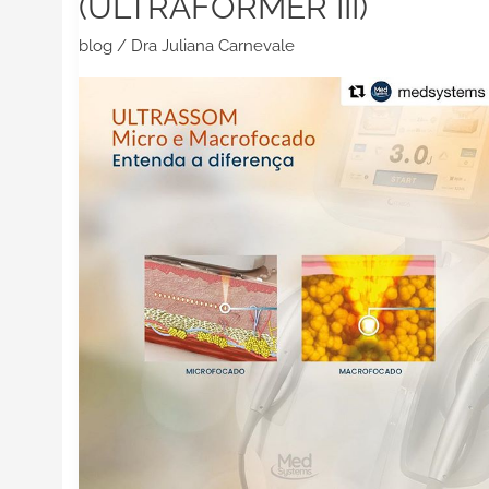
(ULTRAFORMER III)
III)
blog
/
Dra Juliana Carnevale