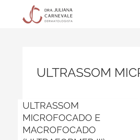
Ir
para
o
conteúdo
ULTRASSOM MI
ULTRASSOM
ULTRASSOM
MICROFOCADO
MICROFOCADO E
E
MACROFOCADO
MACROFOCADO
(ULTRAFORMER