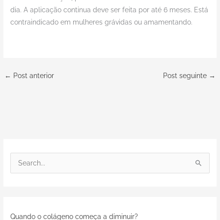
dia. A aplicação continua deve ser feita por até 6 meses. Está
contraindicado em mulheres grávidas ou amamentando.
←
Post anterior
Post seguinte
→
P
e
s
q
Quando o colágeno começa a diminuir?
u