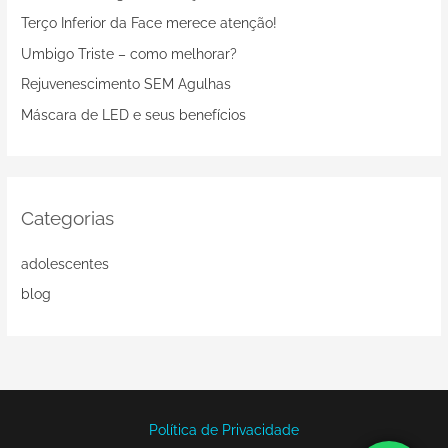
i
Terço Inferior da Face merece atenção!
s
Umbigo Triste – como melhorar?
a
Rejuvenescimento SEM Agulhas
r
Máscara de LED e seus benefícios
p
o
r
:
Categorias
adolescentes
blog
Política de Privacidade