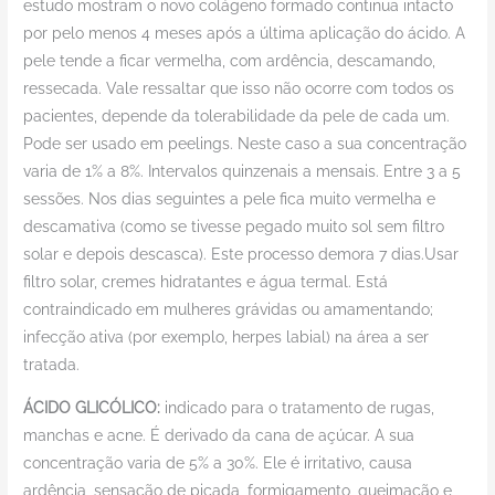
estudo mostram o novo colágeno formado continua intacto
por pelo menos 4 meses após a última aplicação do ácido. A
pele tende a ficar vermelha, com ardência, descamando,
ressecada. Vale ressaltar que isso não ocorre com todos os
pacientes, depende da tolerabilidade da pele de cada um.
Pode ser usado em peelings. Neste caso a sua concentração
varia de 1% a 8%. Intervalos quinzenais a mensais. Entre 3 a 5
sessões. Nos dias seguintes a pele fica muito vermelha e
descamativa (como se tivesse pegado muito sol sem filtro
solar e depois descasca). Este processo demora 7 dias.Usar
filtro solar, cremes hidratantes e água termal. Está
contraindicado em mulheres grávidas ou amamentando;
infecção ativa (por exemplo, herpes labial) na área a ser
tratada.
ÁCIDO GLICÓLICO:
indicado para o tratamento de rugas,
manchas e acne. É derivado da cana de açúcar. A sua
concentração varia de 5% a 30%. Ele é irritativo, causa
ardência, sensação de picada, formigamento, queimação e