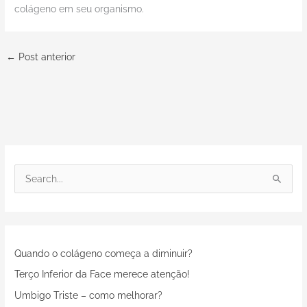
colágeno em seu organismo.
←
Post anterior
P
e
s
q
Quando o colágeno começa a diminuir?
u
i
Terço Inferior da Face merece atenção!
s
Umbigo Triste – como melhorar?