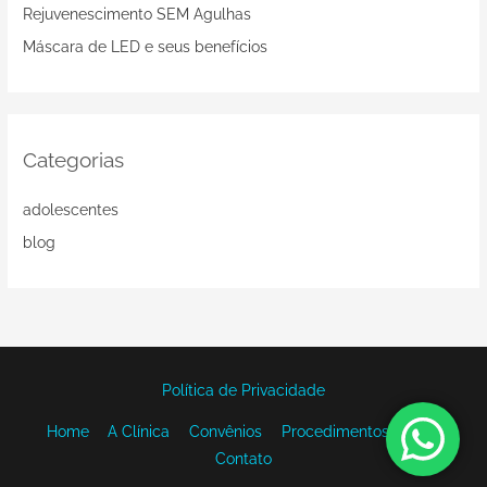
a
Rejuvenescimento SEM Agulhas
r
Máscara de LED e seus benefícios
p
o
r
:
Categorias
adolescentes
blog
Política de Privacidade
Home
A Clínica
Convênios
Procedimentos
Blog
Contato