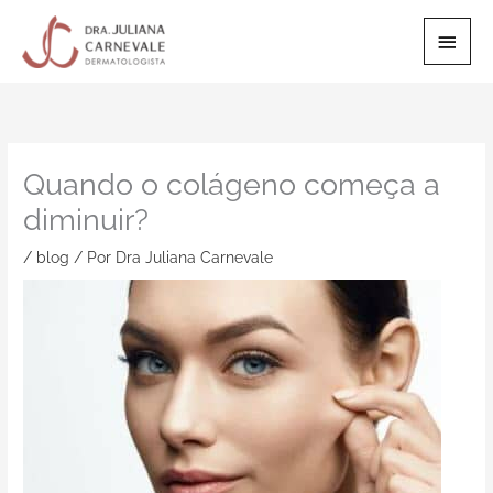
Ir
Men
para
o
Princ
conteúdo
Quando o colágeno começa a
diminuir?
/
blog
/ Por
Dra Juliana Carnevale