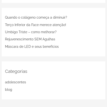
s
q
Quando o colágeno começa a diminuir?
u
i
Terço Inferior da Face merece atenção!
s
Umbigo Triste – como melhorar?
a
Rejuvenescimento SEM Agulhas
r
Máscara de LED e seus benefícios
p
o
r
:
Categorias
adolescentes
blog