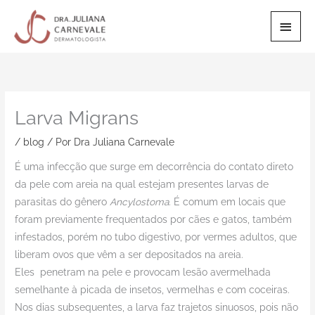
Ir
Men
para
o
Princ
conteúdo
Larva Migrans
/
blog
/ Por
Dra Juliana Carnevale
É uma infecção que surge em decorrência do contato direto
da pele com areia na qual estejam presentes larvas de
parasitas do gênero
Ancylostoma
. É comum em locais que
foram previamente frequentados por cães e gatos, também
infestados, porém no tubo digestivo, por vermes adultos, que
liberam ovos que vêm a ser depositados na areia.
Eles penetram na pele e provocam lesão avermelhada
semelhante à picada de insetos, vermelhas e com coceiras.
Nos dias subsequentes, a larva faz trajetos sinuosos, pois não