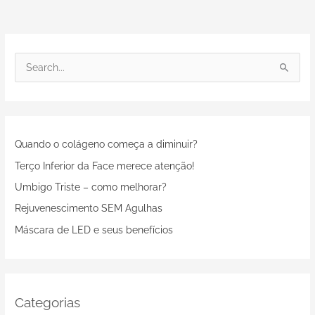
P
e
s
q
Quando o colágeno começa a diminuir?
u
i
Terço Inferior da Face merece atenção!
s
Umbigo Triste – como melhorar?
a
Rejuvenescimento SEM Agulhas
r
Máscara de LED e seus benefícios
p
o
r
:
Categorias