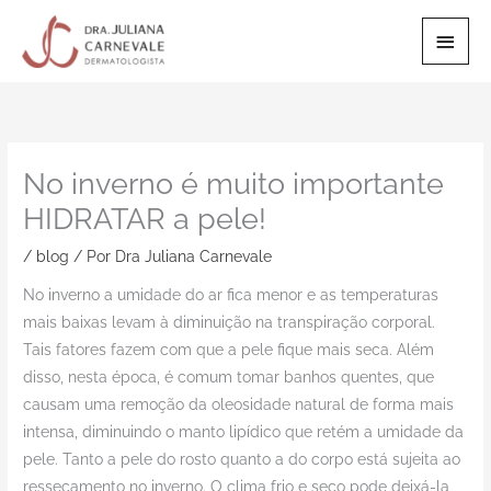
Ir
Men
para
o
Princ
conteúdo
No inverno é muito importante
HIDRATAR a pele!
/
blog
/ Por
Dra Juliana Carnevale
No inverno a umidade do ar fica menor e as temperaturas
mais baixas levam à diminuição na transpiração corporal.
Tais fatores fazem com que a pele fique mais seca. Além
disso, nesta época, é comum tomar banhos quentes, que
causam uma remoção da oleosidade natural de forma mais
intensa, diminuindo o manto lipídico que retém a umidade da
pele. Tanto a pele do rosto quanto a do corpo está sujeita ao
ressecamento no inverno. O clima frio e seco pode deixá-la