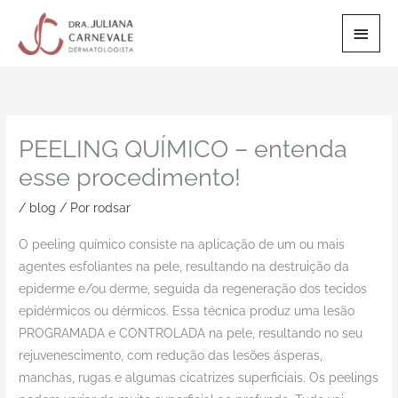
Ir
Men
para
o
Princ
conteúdo
PEELING QUÍMICO – entenda
esse procedimento!
/
blog
/ Por
rodsar
O peeling químico consiste na aplicação de um ou mais
agentes esfoliantes na pele, resultando na destruição da
epiderme e/ou derme, seguida da regeneração dos tecidos
epidérmicos ou dérmicos. Essa técnica produz uma lesão
PROGRAMADA e CONTROLADA na pele, resultando no seu
rejuvenescimento, com redução das lesões ásperas,
manchas, rugas e algumas cicatrizes superficiais. Os peelings