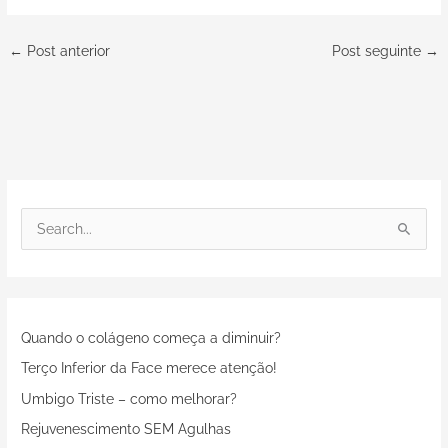
←
Post anterior
Post seguinte
→
P
e
s
q
Quando o colágeno começa a diminuir?
u
i
Terço Inferior da Face merece atenção!
s
Umbigo Triste – como melhorar?
a
Rejuvenescimento SEM Agulhas