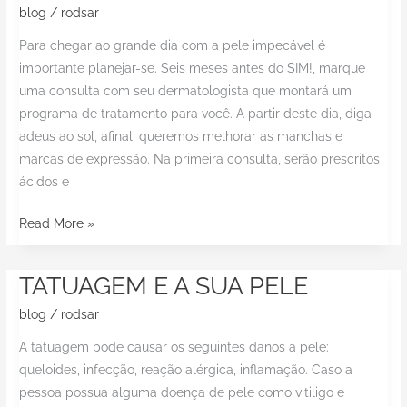
de
blog
/
rodsar
Noiva
Para chegar ao grande dia com a pele impecável é
importante planejar-se. Seis meses antes do SIM!, marque
uma consulta com seu dermatologista que montará um
programa de tratamento para você. A partir deste dia, diga
adeus ao sol, afinal, queremos melhorar as manchas e
marcas de expressão. Na primeira consulta, serão prescritos
ácidos e
Read More »
TATUAGEM E A SUA PELE
TATUAGEM
E
blog
/
rodsar
A
A tatuagem pode causar os seguintes danos a pele:
SUA
queloides, infecção, reação alérgica, inflamação. Caso a
PELE
pessoa possua alguma doença de pele como vitiligo e