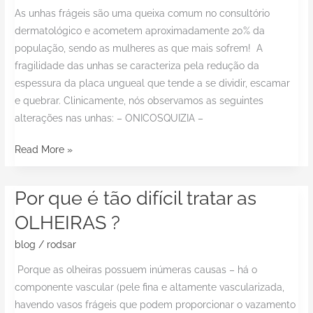
As unhas frágeis são uma queixa comum no consultório
FRACAS?
dermatológico e acometem aproximadamente 20% da
população, sendo as mulheres as que mais sofrem! A
fragilidade das unhas se caracteriza pela redução da
espessura da placa ungueal que tende a se dividir, escamar
e quebrar. Clinicamente, nós observamos as seguintes
alterações nas unhas: – ONICOSQUIZIA –
Read More »
Por que é tão difícil tratar as
Por
que
OLHEIRAS ?
é
blog
/
rodsar
tão
difícil
Porque as olheiras possuem inúmeras causas – há o
tratar
componente vascular (pele fina e altamente vascularizada,
as
havendo vasos frágeis que podem proporcionar o vazamento