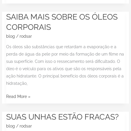
SAIBA MAIS SOBRE OS ÓLEOS
SAIBA
MAIS
CORPORAIS
SOBRE
blog
/
rodsar
OS
ÓLEOS
Os óleos são substâncias que retardam a evaporação e a
CORPORAIS
perda de água da pele por meio da formação de um filme na
sua superfície. Com isso o ressecamento será dificultado. O
óleo é o veículo para os ativos que são os responsáveis pela
ação hidratante. O principal benefício dos óleos corporais é a
hidratação,
Read More »
SUAS UNHAS ESTÃO FRACAS?
SUAS
UNHAS
blog
/
rodsar
ESTÃO