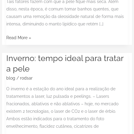
Tais fatores fazem com que a pele fique mais seca. Além
pele!
disso, nesta época, é comum tomar banhos quentes, que
causam uma remoção da oleosidade natural de forma mais
intensa, diminuindo o manto lipídico que retém […]
Read More »
Inverno: tempo ideal para tratar
Inverno:
tempo
a pele
ideal
blog
/
rodsar
para
tratar
O inverno é a estação do ano ideal para a realização de
a
tratamentos a laser, luz pulsada e peelings. – Lasers
pele
fracionados, ablativos e não ablativos – hoje, no mercado
existem 2 tecnologias, o laser de CO2 e o laser de érbio.
Ambos estão indicados para o tratamento do foto
envelhecimento, flacidez cutânea, cicatrizes de