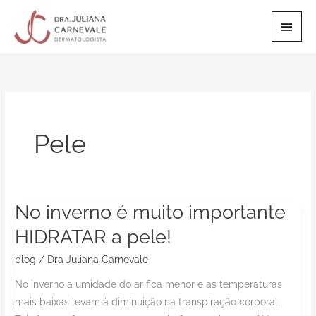
Ir
Men
para
o
Princ
conteúdo
Pele
No inverno é muito importante
No
inverno
HIDRATAR a pele!
é
blog
/
Dra Juliana Carnevale
muito
importante
No inverno a umidade do ar fica menor e as temperaturas
HIDRATAR
mais baixas levam à diminuição na transpiração corporal.
a