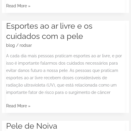
Read More »
Esportes ao ar livre e os
Esportes
ao
cuidados com a pele
ar
blog
/
rodsar
livre
e
A cada dia mais pessoas praticam esportes ao ar livre, e por
os
isso é importante falarmos dos cuidados necessários para
cuidados
evitar danos futuro a nossa pele. As pessoas que praticam
com
esportes ao ar livre recebem doses consideráveis de
a
radiação ultravioleta (UV), que está relacionada como um
pele
importante fator de risco para o surgimento de câncer
Read More »
Pele de Noiva
Pele